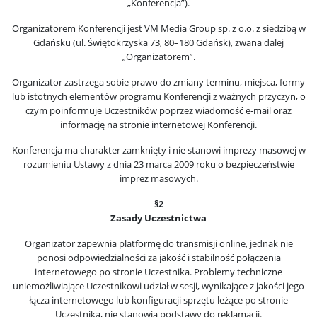
„Konferencja”).
Organizatorem Konferencji jest VM Media Group sp. z o.o. z siedzibą w
Gdańsku (ul. Świętokrzyska 73, 80–180 Gdańsk), zwana dalej
„Organizatorem”.
Organizator zastrzega sobie prawo do zmiany terminu, miejsca, formy
lub istotnych elementów programu Konferencji z ważnych przyczyn, o
czym poinformuje Uczestników poprzez wiadomość e-mail oraz
informację na stronie internetowej Konferencji.
Konferencja ma charakter zamknięty i nie stanowi imprezy masowej w
rozumieniu Ustawy z dnia 23 marca 2009 roku o bezpieczeństwie
imprez masowych.
§2
Zasady Uczestnictwa
Organizator zapewnia platformę do transmisji online, jednak nie
ponosi odpowiedzialności za jakość i stabilność połączenia
internetowego po stronie Uczestnika. Problemy techniczne
uniemożliwiające Uczestnikowi udział w sesji, wynikające z jakości jego
łącza internetowego lub konfiguracji sprzętu leżące po stronie
Uczestnika, nie stanowią podstawy do reklamacji.