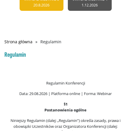
20.8.2026
1.12.2026
Strona główna
Regulamin
Ścieżka
nawigacyjna
Regulamin
Regulamin Konferencji
Data: 29.08.2026 | Platforma online | Forma: Webinar
§1
Postanowienia ogólne
Niniejszy Regulamin (dalej: „Regulamin”) określa zasady, prawa i
obowiązki Uczestników oraz Organizatora Konferencji (dalej: